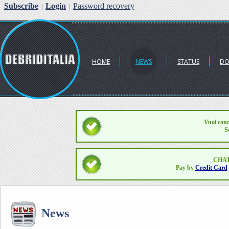
Subscribe
Login
Password recovery
|
|
HOME
NEWS
STATUS
DO
Vuoi cono
S
CHAT
Pay by
Credit Card
News